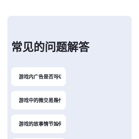
常见的问题解答
游戏内广告是否可以关闭？
部分游戏提供了去
广告的付费选项，
游戏中的微交易是什么？
或者通过购买内购
道具来移除广告。
微交易是指玩家在
游戏中购买小额虚
游戏的故事情节如何设计？
拟物品或增值内容
的交易方式，通常
游戏的故事情节通