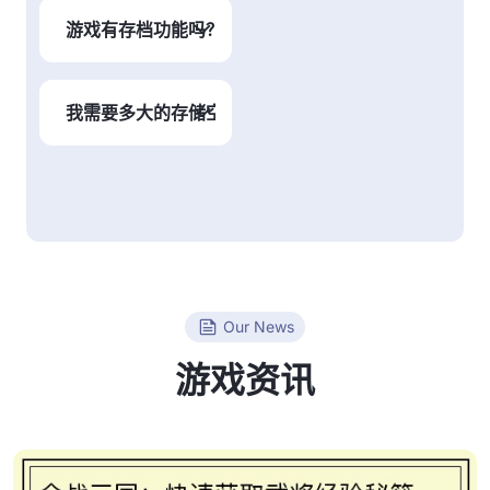
涉及到货币、皮
常通过编剧和设计
游戏有存档功能吗？
肤、装备等内容。
师的合作来完成，
涉及角色设定、世
是的，大部分游戏
界观构建、情节推
都支持自动或手动
我需要多大的存储空间来安装游戏？
动等，目的是增强
存档，确保玩家能
玩家的沉浸感。
够随时保存游戏进
每款游戏所需的存
度。
储空间不同，一般
会在游戏的官方页
面或平台商店内注
明。通常情况下，
现代大型游戏的安
装包会需要几十
Our News
GB的存储空间。
游戏资讯